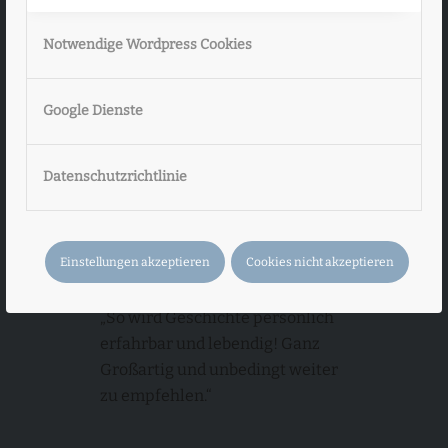
Ulrich K. aus Berlin:
Notwendige Wordpress Cookies
„Sie […] haben dabei Neues und
Erstaunliches zu Tage gefördert
Google Dienste
(von ausgefallenen Berufen
meiner Vorfahren bis hin zum
Datenschutzrichtlinie
Verbleib meines verschollenen
Urgroßvaters).“
Einstellungen akzeptieren
Cookies nicht akzeptieren
Markus K. aus Berlin:
„So wird Geschichte persönlich
erfahrbar und lebendig! Ganz
Großartig und unbedingt weiter
zu empfehlen.“