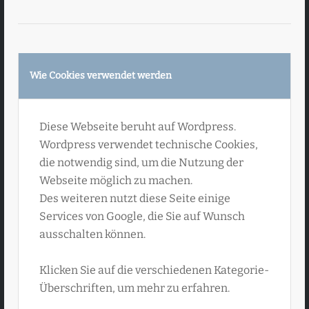
Das sagen
meine
Wie Cookies verwendet werden
Kundinnen und
Diese Webseite beruht auf Wordpress.
Kunden
Wordpress verwendet technische Cookies,
die notwendig sind, um die Nutzung der
Webseite möglich zu machen.
Des weiteren nutzt diese Seite einige
Services von Google, die Sie auf Wunsch
Manuela S. aus Falkensee:
ausschalten können.
„Das Buch ist sehr schön
Klicken Sie auf die verschiedenen Kategorie-
geworden.“ „Es bringt Leben in
Überschriften, um mehr zu erfahren.
längst vergangene Zeiten.“