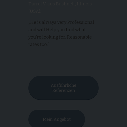
Darrel V. aus Bushnell, Illinois
(USA):
„He is always very Professional
and will Help you find what
you’re looking for. Reasonable
rates too.“
Ausführliche
Referenzen
Mein Angebot