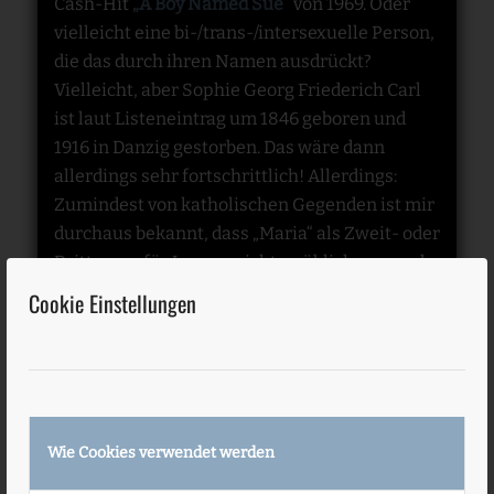
Cash-Hit
„A Boy Named Sue“
von 1969. Oder
vielleicht eine bi-/trans-/intersexuelle Person,
die das durch ihren Namen ausdrückt?
Vielleicht, aber Sophie Georg Friederich Carl
ist laut Listeneintrag um 1846 geboren und
1916 in Danzig gestorben. Das wäre dann
allerdings sehr fortschrittlich! Allerdings:
Zumindest von katholischen Gegenden ist mir
durchaus bekannt, dass „Maria“ als Zweit- oder
Drittname für Jungen nicht unüblich war und
noch ist. Warum also sollte der umgekehrte
Cookie Einstellungen
Fall nicht auch vorgekommen sein?
Auf jeden Fall ist meine Neugier geweckt.
Welche spannende Geschichte mag wohl
hinter diesem Listeneintrag stecken?
Wie Cookies verwendet werden