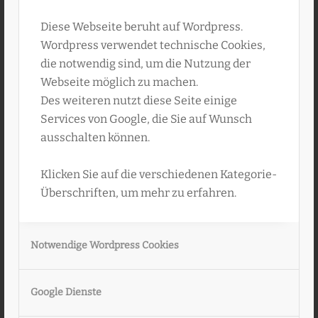
Diese Webseite beruht auf Wordpress.
Wordpress verwendet technische Cookies,
die notwendig sind, um die Nutzung der
Webseite möglich zu machen.
Obwohl Sophie Georg Friederich Carl nicht der
Des weiteren nutzt diese Seite einige
Schoemann ist, den ich suche, muss ich
der
Services von Google, die Sie auf Wunsch
Sache auf den Grund gehen
. Ich sehe mir also
ausschalten können.
das digitalisierte Dokument genauer an.
Es ist ein Eintrag im Sterbebuch des
Klicken Sie auf die verschiedenen Kategorie-
Standesamtes Danzig I vom 2. Oktober 1916.
Überschriften, um mehr zu erfahren.
Eine Frau Margot Schoemann gibt den Tod
ihres Ehemanns zu Protokoll. Und dann muss
ich – trotz dieses an sich traurigen
Notwendige Wordpress Cookies
Sachverhaltes –
plötzlich laut lachen!
Da steht
des Rätsels Lösung: Der Verstorbene war wohl
weder intergeschlechtlich noch trug er einen
Google Dienste
weiblichen Heiligennamen. Ein einfacher